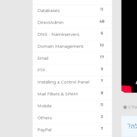
11
Databases
48
DirectAdmin
6
DNS - Nameservers
10
Domain Management
17
Email
9
FTP
7
Installing a Control Panel
8
Mail Filters & SPAM
11
Mobile
0 
3
Others
7
PayPal