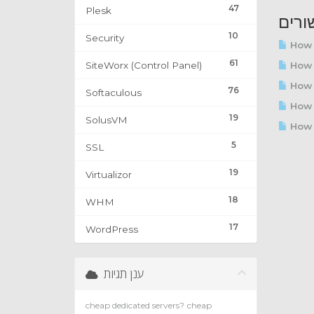
47
Plesk
ורים
10
Security
How 
61
SiteWorx (Control Panel)
How t
How t
76
Softaculous
How 
19
SolusVM
How t
5
SSL
19
Virtualizor
18
WHM
17
WordPress
ענן תגיות
cheap dedicated servers?
cheap