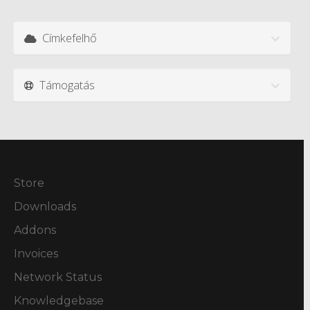
Címkefelhő
Támogatás
Store
Downloads
Addons
Invoices
Network Status
Knowledgebase