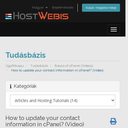
Magyar
Bejelentkezés
Kosár megtekintése
Toggle
navigat
Tudásbázis
Ügyfélkapu
Tudásbázis
Basics of cPanel (Videos)
How to update your contact information in cPanel? (Video)
Kategóriák
How to update your contact
information in cPanel? (Video)