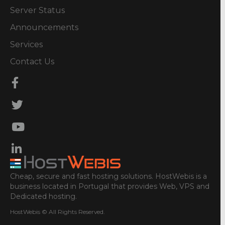
Server Status
Announcements
Services
Contact Us
Cheap, secure and fast hosting solutions. HostWebis is a
business located in Portugal that provides Web, VPS and
Dedicated hosting.
HostWebis © All Rights Reserved.