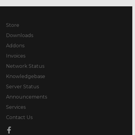
Store
Downloads
Addons
Invoices
Network Status
Knowledgebase
Server Status
Announcements
Services
Contact Us