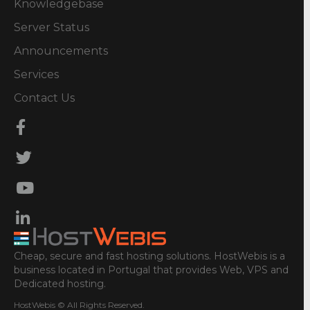
Knowledgebase
Server Status
Announcements
Services
Contact Us
Cheap, secure and fast hosting solutions. HostWebis is a
business located in Portugal that provides Web, VPS and
Dedicated hosting.
HostWebis © All Rights Reserved.