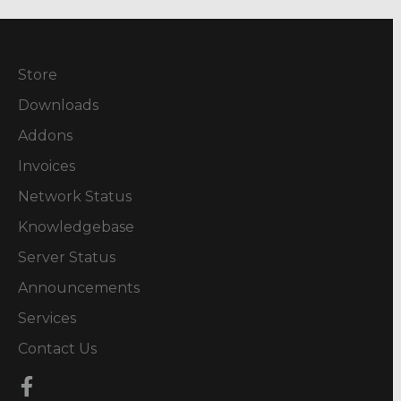
Store
Downloads
Addons
Invoices
Network Status
Knowledgebase
Server Status
Announcements
Services
Contact Us