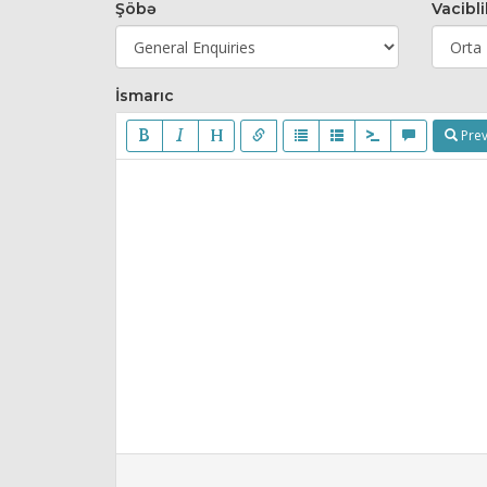
Şöbə
Vacibli
İsmarıc
Prev