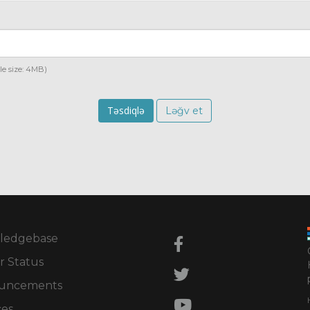
ile size: 4MB)
Ləğv et
ledgebase
r Status
uncements
ces