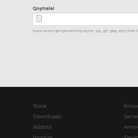
Qoşmalar
İcazə verilən genişləndirilmiş fayllar: .jpg, .gif, .jpeg, .png (Max f
Store
Know
Downloads
Serve
Addons
Anno
Invoices
Servi