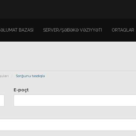
ƏLUMAT BAZASI
SERVER/ŞƏBƏKƏ VƏZIYYƏTI
ORTAQLAR
ğuları
Sorğunu təsdiqlə
E-poçt