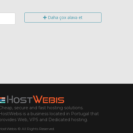
Daha çox əlavə et
Cheap, secure and fast hosting solutions.
HostWebis is a business located in Portugal that
provides Web, VPS and Dedicated hosting.
HostWebis © All Rights Reserved.