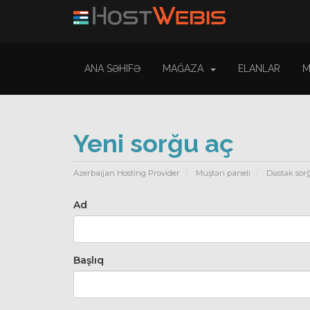
ANA SƏHIFƏ
MAĞAZA
ELANLAR
M
Yeni sorğu aç
Azerbaijan Hosting Provider
Müştəri paneli
Dəstək sor
Ad
Başlıq