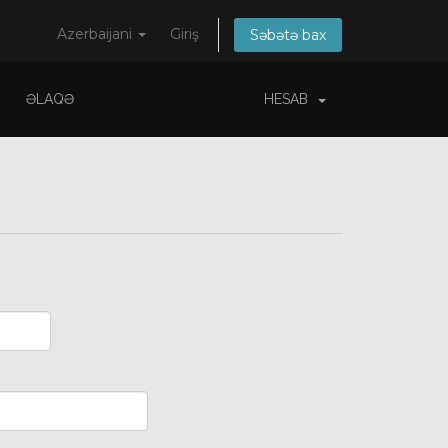
Azerbaijani
Giriş
Səbətə bax
ƏLAQƏ
HESAB