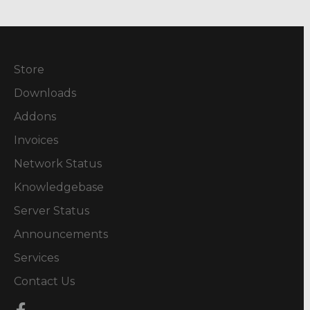
Store
Downloads
Addons
Invoices
Network Status
Knowledgebase
Server Status
Announcements
Services
Contact Us