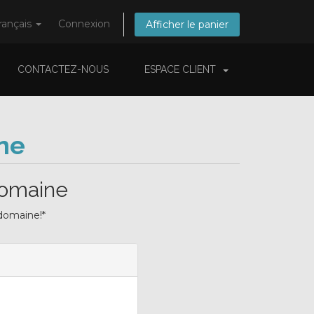
rançais
Connexion
Afficher le panier
CONTACTEZ-NOUS
ESPACE CLIENT
ne
domaine
 domaine!*