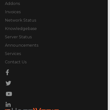
Addons
Invoices
Network Status
Knowledgebase
Server Status
Announcements
Services
Contact Us