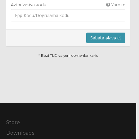
Avtorizasiya kodu
Yardım
Səbətə əlavə et
* Bəzi TLD və yeni domenlər xaric
Store
Downloads