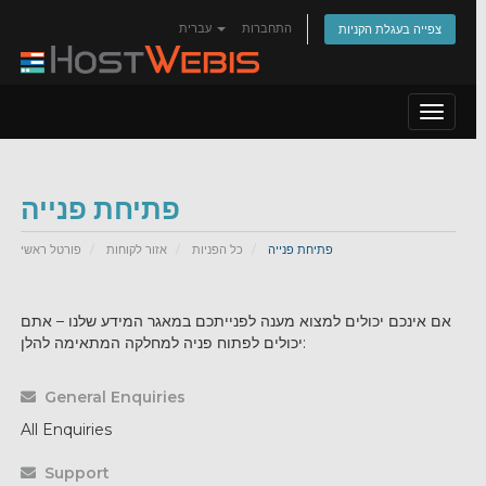
התחברות
עברית
צפייה בעגלת הקניות
Toggle
navigat
פתיחת פנייה
פתיחת פנייה
כל הפניות
אזור לקוחות
פורטל ראשי
אם אינכם יכולים למצוא מענה לפנייתכם במאגר המידע שלנו – אתם
יכולים לפתוח פניה למחלקה המתאימה להלן:
General Enquiries
All Enquiries
Support