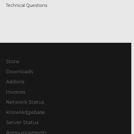
Technical Questions
Store
Downloads
Addons
Invoices
Network Status
Knowledgebase
Server Status
Announcements