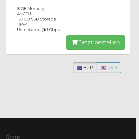
8 GB Memory
4 vCPU
150 GB SSD Storage
1 IPv4
Unmetered @ 1 Gbps
Jetzt bestellen
EUR
USD
Store