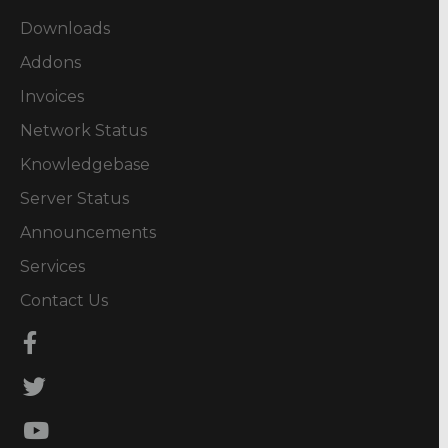
Downloads
Addons
Invoices
Network Status
Knowledgebase
Server Status
Announcements
Services
Contact Us