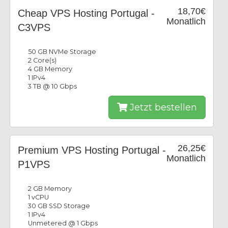
18,70€
Cheap VPS Hosting Portugal -
Monatlich
C3VPS
50 GB NVMe Storage
2 Core(s)
4 GB Memory
1 IPv4
3 TB @ 10 Gbps
Jetzt bestellen
26,25€
Premium VPS Hosting Portugal -
Monatlich
P1VPS
2 GB Memory
1 vCPU
30 GB SSD Storage
1 IPv4
Unmetered @ 1 Gbps