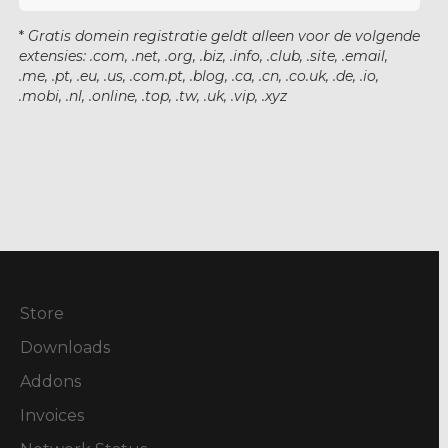
*
Gratis domein registratie geldt alleen voor de volgende
extensies: .com, .net, .org, .biz, .info, .club, .site, .email,
.me, .pt, .eu, .us, .com.pt, .blog, .ca, .cn, .co.uk, .de, .io,
.mobi, .nl, .online, .top, .tw, .uk, .vip, .xyz
Store
Downloads
Addons
Invoices