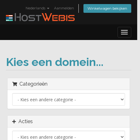
Nederlands
Aanmelden
Winkelwagen bekijken
Toggle
navigat
Kies een domein...
Categorieën
Acties