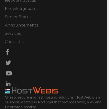
Network Status
Knowledgebase
Server Status
Announcements
Services
Contact Us
Cheap, secure and fast hosting solutions. HostWebis is a
business located in Portugal that provides Web, VPS and
Dedicated hosting.