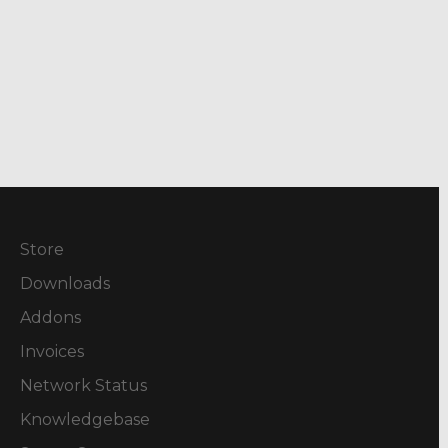
Store
Downloads
Addons
Invoices
Network Status
Knowledgebase