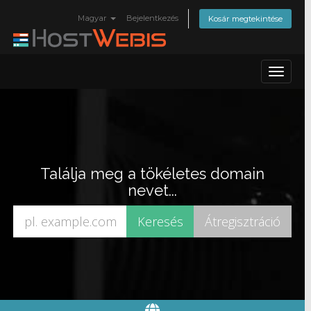
Magyar
Bejelentkezés
Kosár megtekintése
Toggle
navigat
Találja meg a tökéletes domain
nevet...