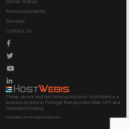
Server Status
Announcements
Services
Contact Us
Cheap, secure and fast hosting solutions. HostWebis is a
business located in Portugal that provides Web, VPS and
Dedicated hosting.
HostWebis © All Rights Reserved.