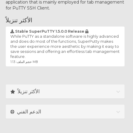
application that is mainly employed for tab management
for PuTTY SSH Client.
الأكثر تنزيلاً
Stable SuperPuTTY 1.5.0.0 Release
While PuTTY as a standalone software is highly advanced
and does do most of the functions, SuperPutty makes
the user experience more aesthetic by making it easy to
save sessions and offering an effortless tab management
feature.
حجم الملف: 1.13 MB
الأكثر تنزيلاً
الدعم الفني