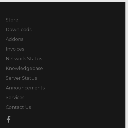
Store
Downloads
Addons
Invoices
Network Status
Knowledgebase
Server Status
Announcements
Services
Contact Us